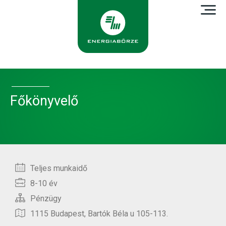
Főkönyvelő
Teljes munkaidő
MUNKAIDŐ:
8-10 év
TAPASZTALAT:
Pénzügy
TERÜLET:
1115 Budapest, Bartók Béla u 105-113.
CÍM: