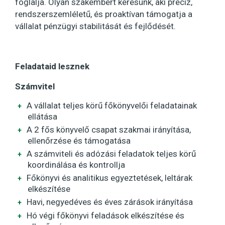
foglalja. Olyan szakembert keresünk, aki precíz,
rendszerszemléletű, és proaktívan támogatja a
vállalat pénzügyi stabilitását és fejlődését.
Feladataid lesznek
Számvitel
A vállalat teljes körű főkönyvelői feladatainak
ellátása
A 2 fős könyvelő csapat szakmai irányítása,
ellenőrzése és támogatása
A számviteli és adózási feladatok teljes körű
koordinálása és kontrollja
Főkönyvi és analitikus egyeztetések, leltárak
elkészítése
Havi, negyedéves és éves zárások irányítása
Hó végi főkönyvi feladások elkészítése és